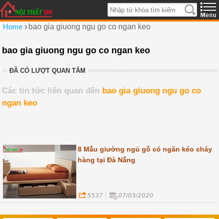
›
Home
bao gia giuong ngu go co ngan keo
bao gia giuong ngu go co ngan keo
ĐÃ CÓ LƯỢT QUAN TÂM
Các tin tức liên quan đến
bao gia giuong ngu go co
ngan keo
8 Mẫu giường ngủ gỗ có ngăn kéo cháy
hàng tại Đà Nẵng
5537
07/03/2020