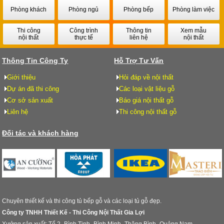
Phòng khách
Phòng ngủ
Phòng bếp
Phòng làm việc
Thi công
Công trình
Thông tin
Xem mẫu
nội thất
thực tế
liên hệ
nội thất
Thông Tin Công Ty
Hỗ Trợ Tư Vấn
Giới thiệu
Hỏi đáp về nội thất
Dự án đã thi công
Các loại vật liệu gỗ
Cơ sở sản xuất
Báo giá nội thất gỗ
Liên hệ
Thi công nội thất gỗ
Đối tác và khách hàng
Chuyên thiết kế và thi công tủ bếp gỗ và các loại tủ gỗ đẹp.
Công ty TNHH Thiết Kế - Thi Công Nội Thất Gia Lợi
Xưởng sản xuất: Tổ 2- Bình Tịnh- Bình Minh- Thăng Bình- Quảng Nam.