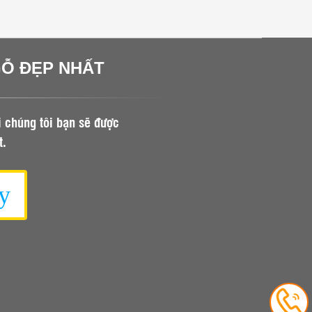
GỖ ĐẸP NHẤT
i chúng tôi bạn sẽ được
t.
y