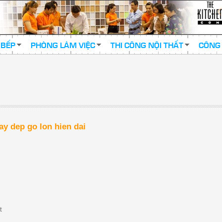
 BẾP
PHÒNG LÀM VIỆC
THI CÔNG NỘI THẤT
CÔNG 
iay dep go lon hien dai
t