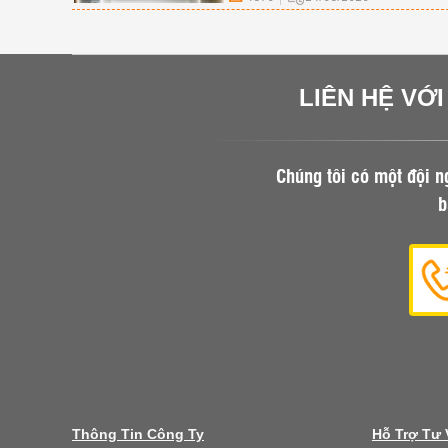
giày gỗ lớn văn phòng, gọi ngay cho 
thất Đà Nẵng để được tư vấn, sở hữ
sản phẩm tốt nhất.
LIÊN HỆ VỚ
Chúng tôi có một đội n
b
Thông Tin Công Ty
Hỗ Trợ Tư