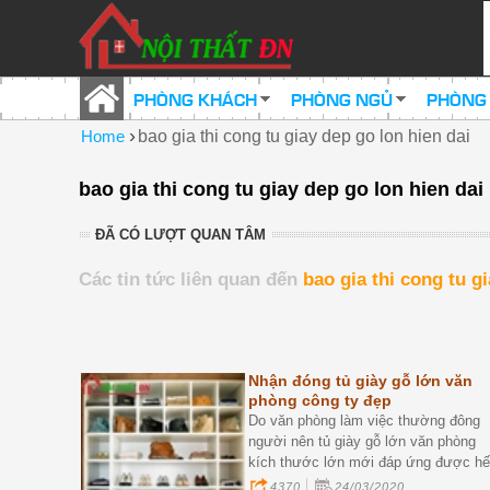
PHÒNG KHÁCH
PHÒNG NGỦ
PHÒNG
›
Home
bao gia thi cong tu giay dep go lon hien dai
bao gia thi cong tu giay dep go lon hien dai
ĐÃ CÓ LƯỢT QUAN TÂM
Các tin tức liên quan đến
bao gia thi cong tu g
Nhận đóng tủ giày gỗ lớn văn
phòng công ty đẹp
Do văn phòng làm việc thường đông
người nên tủ giày gỗ lớn văn phòng
kích thước lớn mới đáp ứng được hế
nhu cầu. quý vị khi cần mua, đóng tủ
4370
24/03/2020