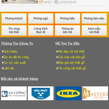
5853
12/03/2020
Phòng khách
Phòng ngủ
Phòng bếp
Phòng làm việc
Thi công
Công trình
Thông tin
Xem mẫu
nội thất
thực tế
liên hệ
nội thất
Thông Tin Công Ty
Hỗ Trợ Tư Vấn
Giới thiệu
Hỏi đáp về nội thất
Dự án đã thi công
Các loại vật liệu gỗ
Cơ sở sản xuất
Báo giá nội thất gỗ
Liên hệ
Thi công nội thất gỗ
Đối tác và khách hàng