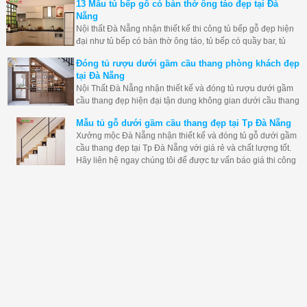
13 Mẫu tủ bếp gỗ có bàn thờ ông táo đẹp tại Đà
mình, Nội thất Đà Nẵng nhận thiết kế và đóng tủ dưới chân
Nẵng
cầu thang đẹp giá rẻ hãy liên hệ ngay nhé.
Nội thất Đà Nẵng nhận thiết kế thi công tủ bếp gỗ đẹp hiện
đại như tủ bếp có bàn thờ ông táo, tủ bếp có quầy bar, tủ
bếp có máy hút mùi... tại Đà Nẵng đẹp giá rẻ và độ bền tốt
Đóng tủ rượu dưới gầm cầu thang phòng khách đẹp
nhất.
tại Đà Nẵng
Nội Thất Đà Nẵng nhận thiết kế và đóng tủ rượu dưới gầm
cầu thang đẹp hiện đại tận dung không gian dưới cầu thang
một cách tốt nhất. Hãy liên hệ ngay xưởng mộc đà nẵng để
Mẫu tủ gỗ dưới gầm cầu thang đẹp tại Tp Đà Nẵng
đóng tủ cầu thang cho bạn nhé.
Xưởng mộc Đà Nẵng nhận thiết kế và đóng tủ gỗ dưới gầm
cầu thang đẹp tại Tp Đà Nẵng với giá rẻ và chất lượng tốt.
Hãy liên hệ ngay chúng tôi để được tư vấn báo giá thi công
cho bạn nhé.