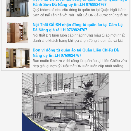
xuất nên sản phẩm tủ quần áo Quận Sơn Trà Đà Nẵng với
Hành Sơn Đà Nẵng uy tín.LH 0769824767
Kỹ Thuật chuyên nghiệp luôn được lựa chọn hàng đầu thị
Quý khách có nhu cầu đóng tủ quần áo tại Quận Ngũ Hành
trường tại Quận Sơn Trà Đà Nẵng.
Sơn có thể liên hệ với Nội Thất Gỗ ĐN để được chúng tôi tư
vấn và lên thiết kế bản vẽ miễn phí Nội Thất Gỗ ĐN trực tiếp
Nội Thất Gỗ ĐN nhận đóng tủ quần áo tại Cẩm Lệ
sản xuất nên sản phẩm tủ quần áo Quận Ngũ Hành Sơn Đà
Đà Nẵng giá rẻ.LH 0769824767
Nẵng với Kỹ Thuật chuyên nghiệp luôn được lựa chọn
Nội thất ĐN luôn luôn cập nhật những mẫu tủ áo mới nhất
hàng đầu thị trường tại Quận Ngũ Hành Sơn Đà Nẵng.
dành cho khách hàng khi lựa chọn đóng theo mẫu và kích
thước yêu cầu. Nội Thất Gỗ ĐN luôn nhập nguyên liệu với
Đơn vị đóng tủ quần áo tại Quận Liên Chiểu Đà
số lượng lớn, giá cả, chi phí nhân công và vận chuyển đều
Nẵng uy tín.LH 0769824767
nằm ở mức thấp nhất, trực tiếp sản xuất nên sản phẩm tủ
Bạn muốn tìm đơn vị thi công tủ quần áo tại Liên Chiểu vừa
quần áo Huyện Cẩm Lệ Đà Nẵng, nội thất của chúng tôi
đẹp giá lại hợp lý? Nội thất ĐN luôn luôn cập nhật những
luôn được lựa chọn hàng đầu thị trường tại Huyện Cẩm Lệ
mẫu tủ áo mới nhất dành cho khách hàng khi lựa chọn
Đà Nẵng.
đóng theo mẫu và kích thước yêu cầu.