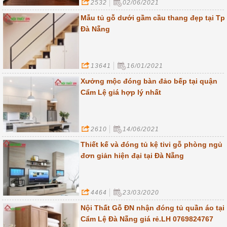
2532
02/06/2021
Mẫu tủ gỗ dưới gầm cầu thang đẹp tại Tp
Đà Nẵng
13641
16/01/2021
Xưởng mộc đóng bàn đảo bếp tại quận
Cẩm Lệ giá hợp lý nhất
2610
14/06/2021
Thiết kế và đóng tủ kệ tivi gỗ phòng ngủ
đơn giản hiện đại tại Đà Nẵng
4464
23/03/2020
Nội Thất Gỗ ĐN nhận đóng tủ quần áo tại
Cẩm Lệ Đà Nẵng giá rẻ.LH 0769824767