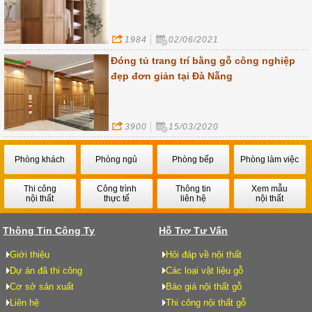
1984
02/06/2021
Đóng tủ trang trí bằng gỗ công nghiệp
đẹp đơn giản tại Đà Nẵng
3900
15/03/2020
Phòng khách
Phòng ngủ
Phòng bếp
Phòng làm việc
Thi công
Công trình
Thông tin
Xem mẫu
nội thất
thực tế
liên hệ
nội thất
Thông Tin Công Ty
Hỗ Trợ Tư Vấn
Giới thiệu
Hỏi đáp về nội thất
Dự án đã thi công
Các loại vật liệu gỗ
Cơ sở sản xuất
Báo giá nội thất gỗ
Liên hệ
Thi công nội thất gỗ