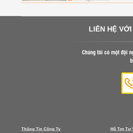
lợi trong phòng ngủ của bạn.
LIÊN HỆ VỚ
Chúng tôi có một đội n
b
Thông Tin Công Ty
Hỗ Trợ Tư