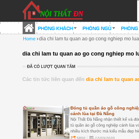
PHÒNG KHÁCH
PHÒNG NGỦ
PHÒNG
›
Home
dia chi lam tu quan ao go cong nghiep mo lu
dia chi lam tu quan ao go cong nghiep mo l
ĐÃ CÓ LƯỢT QUAN TÂM
Các tin tức liên quan đến
dia chi lam tu quan 
Đóng tủ quần áo gỗ công nghiệ
cánh lùa tại Đà Nẵng
Nội Thất Đà Nẵng nhận thiết kế và đó
tủ quần áo gỗ công nghiệp cánh lùa v
nhiều kích thước mà kiểu mẫu đẹp hi
đại mang lại cho bạn một tủ áo đẹp ti
5850
12/03/2020