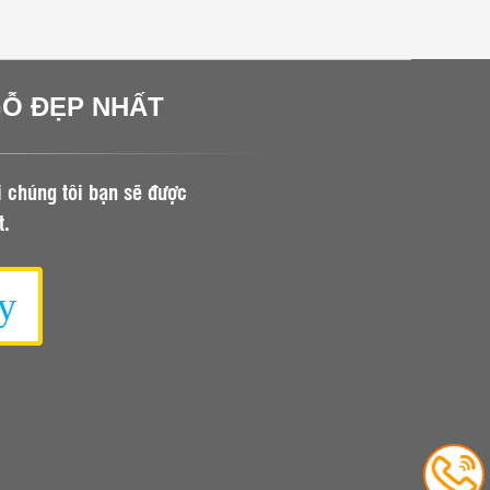
GỖ ĐẸP NHẤT
i chúng tôi bạn sẽ được
t.
y