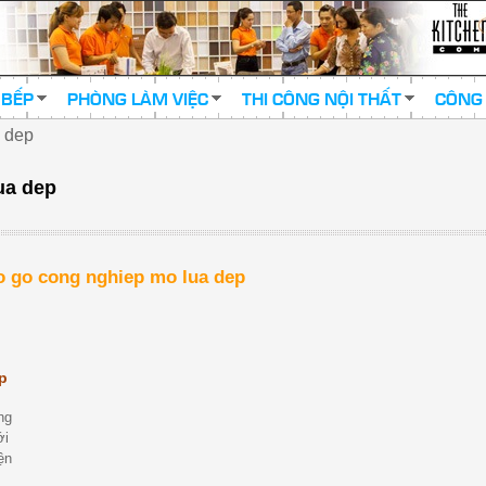
 BẾP
PHÒNG LÀM VIỆC
THI CÔNG NỘI THẤT
CÔNG 
a dep
ua dep
ao go cong nghiep mo lua dep
p
ng
ới
ện
ện