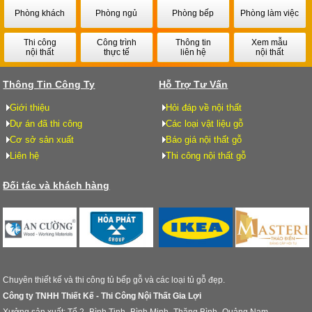
Phòng khách
Phòng ngủ
Phòng bếp
Phòng làm việc
Thi công
Công trình
Thông tin
Xem mẫu
nội thất
thực tế
liên hệ
nội thất
Thông Tin Công Ty
Hỗ Trợ Tư Vấn
Giới thiệu
Hỏi đáp về nội thất
Dự án đã thi công
Các loại vật liệu gỗ
Cơ sở sản xuất
Báo giá nội thất gỗ
Liên hệ
Thi công nội thất gỗ
Đối tác và khách hàng
Chuyên thiết kế và thi công tủ bếp gỗ và các loại tủ gỗ đẹp.
Công ty TNHH Thiết Kế - Thi Công Nội Thất Gia Lợi
Xưởng sản xuất: Tổ 2- Bình Tịnh- Bình Minh- Thăng Bình- Quảng Nam.