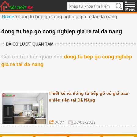
›
Home
dong tu bep go cong nghiep gia re tai da nang
dong tu bep go cong nghiep gia re tai da nang
ĐÃ CÓ LƯỢT QUAN TÂM
Các tin tức liên quan đến
dong tu bep go cong nghiep
gia re tai da nang
Thiết kế và đóng tủ bếp gỗ có giá bao
nhiêu tiền tại Đà Nẵng
3607
28/06/2021