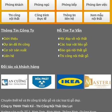
Phòng khách
Phòng ngủ
Phòng bếp
Phòng làm việc
Thi công
Công trình
Thông tin
Xem mẫu
nội thất
thực tế
liên hệ
nội thất
Thông Tin Công Ty
Hỗ Trợ Tư Vấn
Giới thiệu
Hỏi đáp về nội thất
Dự án đã thi công
Các loại vật liệu gỗ
Cơ sở sản xuất
Báo giá nội thất gỗ
Liên hệ
Thi công nội thất gỗ
Đối tác và khách hàng
Chuyên thiết kế và thi công tủ bếp gỗ và các loại tủ gỗ đẹp.
Công ty TNHH Thiết Kế - Thi Công Nội Thất Gia Lợi
Xưởng sản xuất: Tổ 2- Bình Tịnh- Bình Minh- Thăng Bình- Quảng Nam.