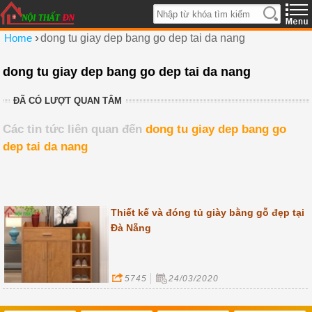
›
Home
dong tu giay dep bang go dep tai da nang
dong tu giay dep bang go dep tai da nang
ĐÃ CÓ LƯỢT QUAN TÂM
Các tin tức liên quan đến
dong tu giay dep bang go
dep tai da nang
Thiết kế và đóng tủ giày bằng gỗ đẹp tại
Đà Nẵng
5745
24/03/2020