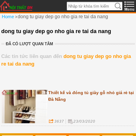
›
Home
dong tu giay dep go nho gia re tai da nang
dong tu giay dep go nho gia re tai da nang
ĐÃ CÓ LƯỢT QUAN TÂM
Các tin tức liên quan đến
dong tu giay dep go nho gia
re tai da nang
Thiết kế và đóng tủ giày gỗ nhỏ giá rẻ tại
Đà Nẵng
3637
23/03/2020