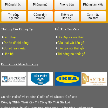
Phòng khách
Phòng ngủ
Phòng bếp
Phòng làm việc
Thi công
Công trình
Thông tin
Xem mẫu
nội thất
thực tế
liên hệ
nội thất
Thông Tin Công Ty
Hỗ Trợ Tư Vấn
Giới thiệu
Hỏi đáp về nội thất
Dự án đã thi công
Các loại vật liệu gỗ
Cơ sở sản xuất
Báo giá nội thất gỗ
Liên hệ
Thi công nội thất gỗ
Đối tác và khách hàng
Chuyên thiết kế và thi công tủ bếp gỗ và các loại tủ gỗ đẹp.
Công ty TNHH Thiết Kế - Thi Công Nội Thất Gia Lợi
Xưởng sản xuất: Tổ 2- Bình Tịnh- Bình Minh- Thăng Bình- Quảng Nam.