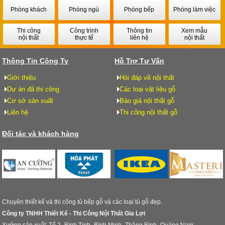
Phòng khách
Phòng ngủ
Phòng bếp
Phòng làm việc
Thi công
Công trình
Thông tin
Xem mẫu
nội thất
thực tế
liên hệ
nội thất
Thông Tin Công Ty
Hỗ Trợ Tư Vấn
Giới thiệu
Hỏi đáp về nội thất
Dự án đã thi công
Các loại vật liệu gỗ
Cơ sở sản xuất
Báo giá nội thất gỗ
Liên hệ
Thi công nội thất gỗ
Đối tác và khách hàng
Chuyên thiết kế và thi công tủ bếp gỗ và các loại tủ gỗ đẹp.
Công ty TNHH Thiết Kế - Thi Công Nội Thất Gia Lợi
Xưởng sản xuất: Tổ 2- Bình Tịnh- Bình Minh- Thăng Bình- Quảng Nam.