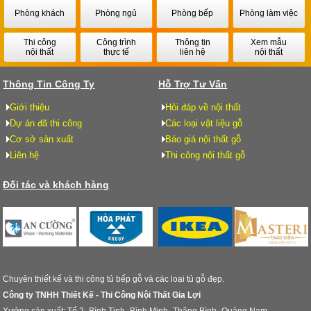
Phòng khách
Phòng ngủ
Phòng bếp
Phòng làm việc
Thi công
Công trình
Thông tin
Xem mẫu
nội thất
thực tế
liên hệ
nội thất
Thông Tin Công Ty
Hỗ Trợ Tư Vấn
Giới thiệu
Hỏi đáp về nội thất
Dự án đã thi công
Các loại vật liệu gỗ
Cơ sở sản xuất
Báo giá nội thất gỗ
Liên hệ
Thi công nội thất gỗ
Đối tác và khách hàng
Chuyên thiết kế và thi công tủ bếp gỗ và các loại tủ gỗ đẹp.
Công ty TNHH Thiết Kế - Thi Công Nội Thất Gia Lợi
Xưởng sản xuất: Tổ 2- Bình Tịnh- Bình Minh- Thăng Bình- Quảng Nam.