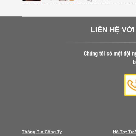
điểm ...trong nội thất phòng ngủ đẹp
hiện đại nhất.
LIÊN HỆ VỚ
Chúng tôi có một đội n
b
Thông Tin Công Ty
Hỗ Trợ Tư