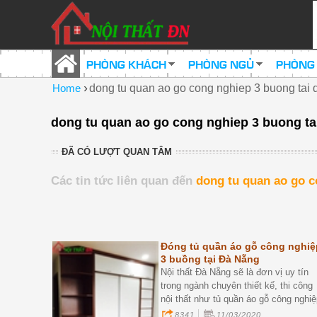
PHÒNG KHÁCH
PHÒNG NGỦ
PHÒNG
›
Home
dong tu quan ao go cong nghiep 3 buong tai 
dong tu quan ao go cong nghiep 3 buong ta
ĐÃ CÓ LƯỢT QUAN TÂM
Các tin tức liên quan đến
dong tu quan ao go c
Đóng tủ quần áo gỗ công nghiệ
3 buồng tại Đà Nẵng
Nội thất Đà Nẵng sẽ là đơn vị uy tín
trong ngành chuyên thiết kế, thi công
nội thất như tủ quần áo gỗ công nghiệ
giường ngủ, tủ đầu giường, bàn trang
8341
11/03/2020