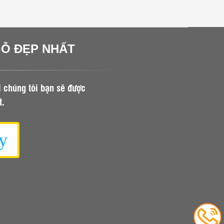
GỖ ĐẸP NHẤT
i chúng tôi bạn sẽ được
t.
y