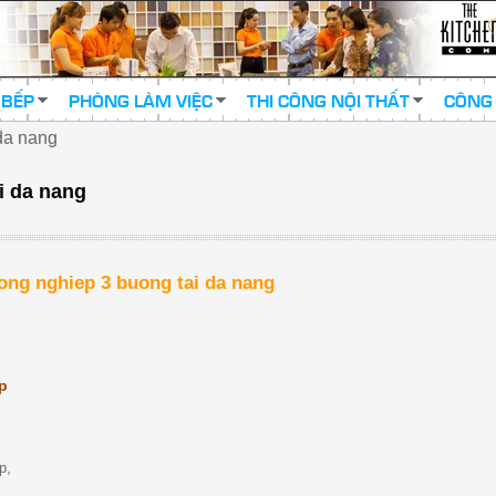
 BẾP
PHÒNG LÀM VIỆC
THI CÔNG NỘI THẤT
CÔNG 
da nang
i da nang
ong nghiep 3 buong tai da nang
p
p,