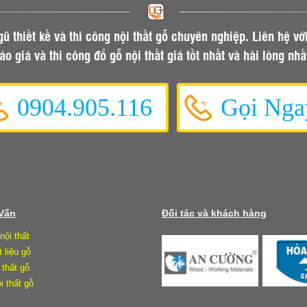
gũ thiết kế và thi công nội thất gỗ chuyên nghiệp. Liên hệ vớ
áo giá và thi công đồ gỗ nội thất giá tốt nhất và hài lòng nhấ
0904.905.116
Gọi Nga
 Vấn
Đối tác và khách hàng
nội thất
t liệu gỗ
 thất gỗ
i thất gỗ