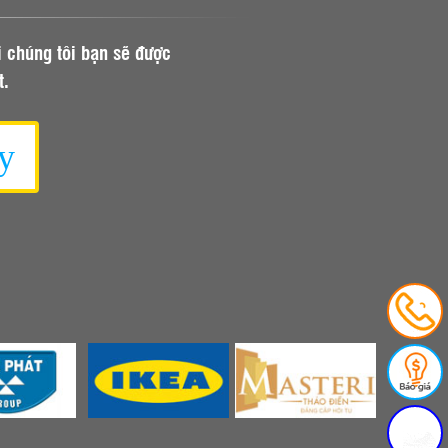
i chúng tôi bạn sẽ được
t.
y