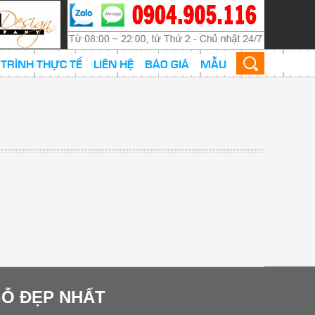
TRÌNH THỰC TẾ
LIÊN HỆ
BÁO GIÁ
MẪU
GỖ ĐẸP NHẤT