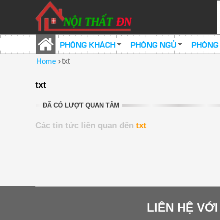
PHÒNG KHÁCH
PHÒNG NGỦ
PHÒNG
›
Home
txt
txt
ĐÃ CÓ LƯỢT QUAN TÂM
Các tin tức liên quan đến
txt
LIÊN HỆ VỚ