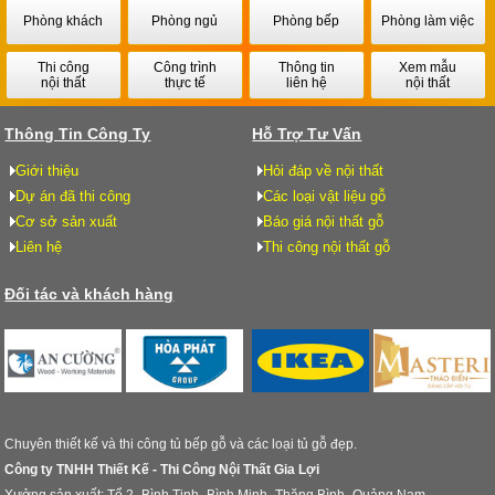
Phòng khách
Phòng ngủ
Phòng bếp
Phòng làm việc
Thi công
Công trình
Thông tin
Xem mẫu
nội thất
thực tế
liên hệ
nội thất
Thông Tin Công Ty
Hỗ Trợ Tư Vấn
Giới thiệu
Hỏi đáp về nội thất
Dự án đã thi công
Các loại vật liệu gỗ
Cơ sở sản xuất
Báo giá nội thất gỗ
Liên hệ
Thi công nội thất gỗ
Đối tác và khách hàng
Chuyên thiết kế và thi công tủ bếp gỗ và các loại tủ gỗ đẹp.
Công ty TNHH Thiết Kế - Thi Công Nội Thất Gia Lợi
Xưởng sản xuất: Tổ 2- Bình Tịnh- Bình Minh- Thăng Bình- Quảng Nam.