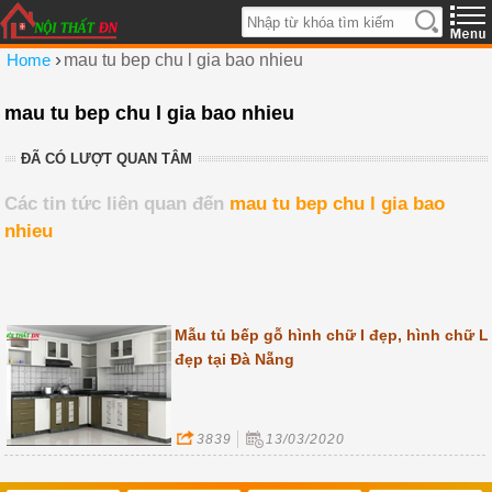
›
Home
mau tu bep chu l gia bao nhieu
mau tu bep chu l gia bao nhieu
ĐÃ CÓ LƯỢT QUAN TÂM
Các tin tức liên quan đến
mau tu bep chu l gia bao
nhieu
Mẫu tủ bếp gỗ hình chữ I đẹp, hình chữ L
đẹp tại Đà Nẵng
3839
13/03/2020