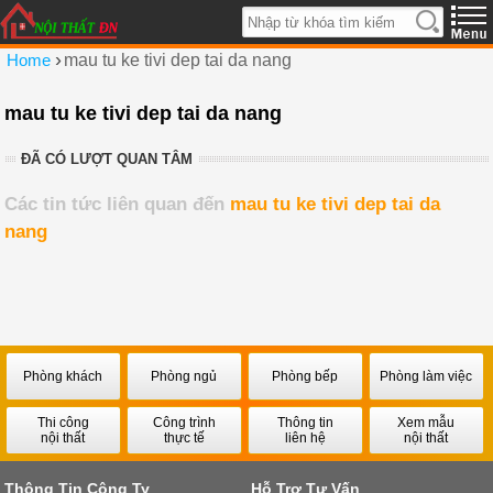
›
Home
mau tu ke tivi dep tai da nang
mau tu ke tivi dep tai da nang
ĐÃ CÓ LƯỢT QUAN TÂM
Các tin tức liên quan đến
mau tu ke tivi dep tai da
nang
Phòng khách
Phòng ngủ
Phòng bếp
Phòng làm việc
Thi công
Công trình
Thông tin
Xem mẫu
nội thất
thực tế
liên hệ
nội thất
Thông Tin Công Ty
Hỗ Trợ Tư Vấn