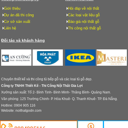
Giới thiệu
Hỏi đáp về nội thất
Dự án đã thi công
Các loại vật liệu gỗ
Cơ sở sản xuất
Báo giá nội thất gỗ
Liên hệ
Thi công nội thất gỗ
Đối tác và khách hàng
Chuyên thiết kế và thi công tủ bếp gỗ và các loại tủ gỗ đẹp.
Công ty TNHH Thiết Kế - Thi Công Nội Thất Gia Lợi
Xưởng sản xuất: Tổ 2- Bình Tịnh- Bình Minh- Thăng Bình- Quảng Nam.
Văn phòng: 125 Trường Chinh- P. Hòa Khuê- Q. Thanh Khuê- TP. Đà Nẵng.
Hotline: 0904 905 116
Website: noithatgodn.com
© Design by Noi That Go Da Nang. All rights reserved.