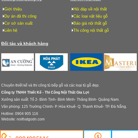
Giới thiệu
Hỏi đáp về nội thất
Dự án đã thi công
Các loại vật liệu gỗ
Cơ sở sản xuất
Báo giá nội thất gỗ
Liên hệ
Thi công nội thất gỗ
Đối tác và khách hàng
Chuyên thiết kế và thi công tủ bếp gỗ và các loại tủ gỗ đẹp.
Công ty TNHH Thiết Kế - Thi Công Nội Thất Gia Lợi
Xưởng sản xuất: Tổ 2- Bình Tịnh- Bình Minh- Thăng Bình- Quảng Nam.
Văn phòng: 125 Trường Chinh- P. Hòa Khuê- Q. Thanh Khuê- TP. Đà Nẵng.
Hotline: 0904 905 116
Website: noithatgodn.com
© Design by Noi That Go Da Nang. All rights reserved.