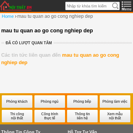
›
Home
mau tu quan ao go cong nghiep dep
mau tu quan ao go cong nghiep dep
ĐÃ CÓ LƯỢT QUAN TÂM
Các tin tức liên quan đến
mau tu quan ao go cong
nghiep dep
Phòng khách
Phòng ngủ
Phòng bếp
Phòng làm việc
Thi công
Công trình
Thông tin
Xem mẫu
nội thất
thực tế
liên hệ
nội thất
Thông Tin Công Ty
Hỗ Trợ Tư Vấn