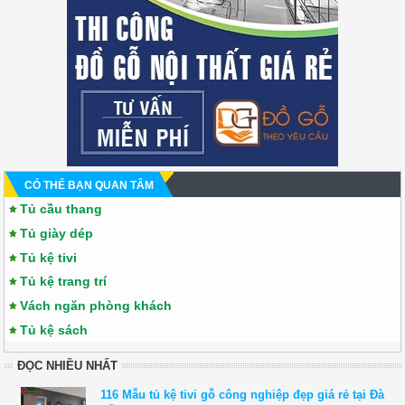
CÓ THỂ BẠN QUAN TÂM
Tủ cầu thang
Tủ giày dép
Tủ kệ tivi
Tủ kệ trang trí
Vách ngăn phòng khách
Tủ kệ sách
ĐỌC NHIỀU NHẤT
116 Mẫu tủ kệ tivi gỗ công nghiệp đẹp giá rẻ tại Đà