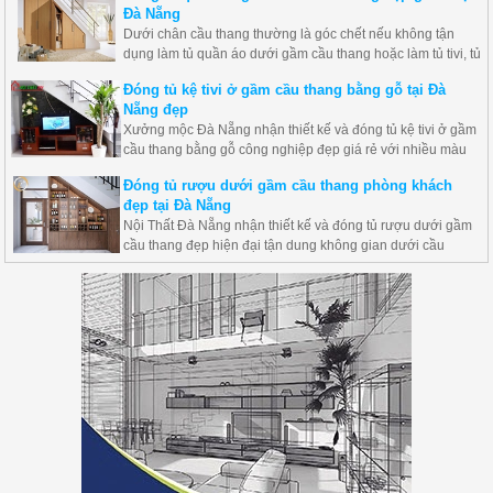
Đà Nẵng
Dưới chân cầu thang thường là góc chết nếu không tận
dụng làm tủ quần áo dưới gầm cầu thang hoặc làm tủ tivi, tủ
trang trí, tủ rượu thì thật lãng phí không gian căn phòng của
Đóng tủ kệ tivi ở gầm cầu thang bằng gỗ tại Đà
mình, Nội thất Đà Nẵng nhận thiết kế và đóng tủ dưới chân
Nẵng đẹp
cầu thang đẹp giá rẻ hãy liên hệ ngay nhé.
Xưởng mộc Đà Nẵng nhận thiết kế và đóng tủ kệ tivi ở gầm
cầu thang bằng gỗ công nghiệp đẹp giá rẻ với nhiều màu
sắc đẹp hiện đại nhất. Hãy liên hệ ngay chúng tôi để được
Đóng tủ rượu dưới gầm cầu thang phòng khách
tư vấn thi công tủ kệ gỗ ở gầm cầu thang bạn nhé.
đẹp tại Đà Nẵng
Nội Thất Đà Nẵng nhận thiết kế và đóng tủ rượu dưới gầm
cầu thang đẹp hiện đại tận dung không gian dưới cầu
thang một cách tốt nhất. Hãy liên hệ ngay xưởng mộc đà
nẵng để đóng tủ cầu thang cho bạn nhé.