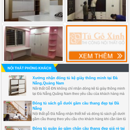
NỘI THẤT PHÒNG KHÁCH
Xưởng nhận đóng tủ kệ giày thông minh tại Đà
Nẵng,Quảng Nam
Nội thất Gỗ ĐN không chỉ nhận đóng kệ tủ giày thông minh
tại Đà Nẵng,Quãng Nam theo yêu cầu của khách hàng mà
luôn đưa ra mẫu mới, hiện đại để phù hợp với mọi không
Đóng tủ sách gỗ dưới gầm cầu thang đẹp tại Đà
gian gia đình khác nhau.
Nẵng
Nội thất gỗ Đà Nẵng nhận thiết kế và đóng tủ sách gỗ dưới
gầm cầu thang theo yêu cầu cho khách hàng khi cần làm tủ
ở dưới gầm cầu thang tận dụng không gian trống để làm tủ
Đóng tủ quần áo gầm chân cầu thang đẹp giá rẻ tại
sách, tủ kệ tivi, tủ trang trí..