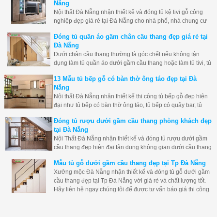
Nẵng
Nội thất Đà Nẵng nhận thiết kế và đóng tủ kệ tivi gỗ công
nghiệp đẹp giá rẻ tại Đà Nẵng cho nhà phố, nhà chung cư
và biệt thự... giá rẻ và chất lượng tốt nhất. Dưới đây là tổng
Đóng tủ quần áo gầm chân cầu thang đẹp giá rẻ tại
hợp 116 mẫu tủ kệ tivi gỗ công nghiệp đẹp và hiện đại nhất.
Đà Nẵng
Dưới chân cầu thang thường là góc chết nếu không tận
dụng làm tủ quần áo dưới gầm cầu thang hoặc làm tủ tivi, tủ
trang trí, tủ rượu thì thật lãng phí không gian căn phòng của
13 Mẫu tủ bếp gỗ có bàn thờ ông táo đẹp tại Đà
mình, Nội thất Đà Nẵng nhận thiết kế và đóng tủ dưới chân
Nẵng
cầu thang đẹp giá rẻ hãy liên hệ ngay nhé.
Nội thất Đà Nẵng nhận thiết kế thi công tủ bếp gỗ đẹp hiện
đại như tủ bếp có bàn thờ ông táo, tủ bếp có quầy bar, tủ
bếp có máy hút mùi... tại Đà Nẵng đẹp giá rẻ và độ bền tốt
Đóng tủ rượu dưới gầm cầu thang phòng khách đẹp
nhất.
tại Đà Nẵng
Nội Thất Đà Nẵng nhận thiết kế và đóng tủ rượu dưới gầm
cầu thang đẹp hiện đại tận dung không gian dưới cầu thang
một cách tốt nhất. Hãy liên hệ ngay xưởng mộc đà nẵng để
Mẫu tủ gỗ dưới gầm cầu thang đẹp tại Tp Đà Nẵng
đóng tủ cầu thang cho bạn nhé.
Xưởng mộc Đà Nẵng nhận thiết kế và đóng tủ gỗ dưới gầm
cầu thang đẹp tại Tp Đà Nẵng với giá rẻ và chất lượng tốt.
Hãy liên hệ ngay chúng tôi để được tư vấn báo giá thi công
cho bạn nhé.