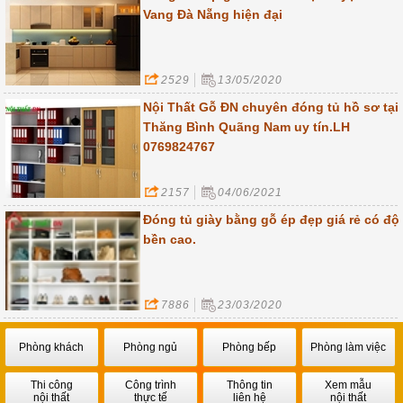
Vang Đà Nẵng hiện đại
2529
13/05/2020
Nội Thất Gỗ ĐN chuyên đóng tủ hồ sơ tại
Thăng Bình Quãng Nam uy tín.LH
0769824767
2157
04/06/2021
Đóng tủ giày bằng gỗ ép đẹp giá rẻ có độ
bền cao.
7886
23/03/2020
Phòng khách
Phòng ngủ
Phòng bếp
Phòng làm việc
Thi công
Công trình
Thông tin
Xem mẫu
nội thất
thực tế
liên hệ
nội thất