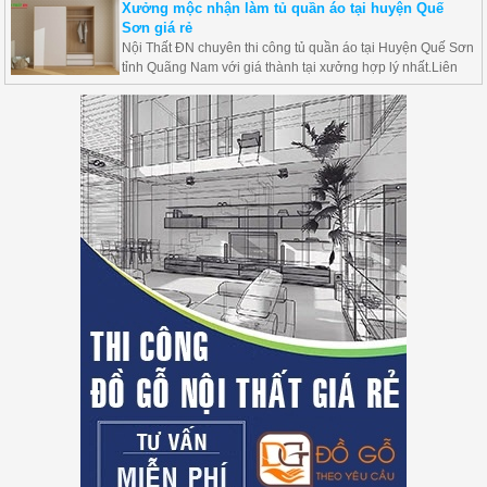
Xưởng mộc nhận làm tủ quần áo tại huyện Quế
Sơn giá rẻ
Nội Thất ĐN chuyên thi công tủ quần áo tại Huyện Quế Sơn
tỉnh Quãng Nam với giá thành tại xưởng hợp lý nhất.Liên
hệ 0769824767,Zalo 0356142401