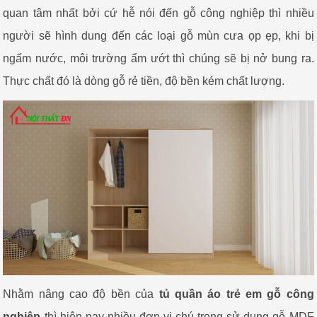
quan tâm nhất bởi cứ hễ nói đến gỗ công nghiệp thì nhiều
người sẽ hình dung đến các loại gỗ mùn cưa ọp ẹp, khi bị
ngấm nước, môi trường ẩm ướt thì chúng sẽ bị nở bung ra.
Thực chất đó là dòng gỗ rẻ tiền, độ bền kém chất lượng.
Nhằm nâng cao độ bền của
tủ quần áo trẻ em gỗ công
nghiệp
thì hiện nay nhiều đơn vị chú trọng sử dụng gỗ MDF