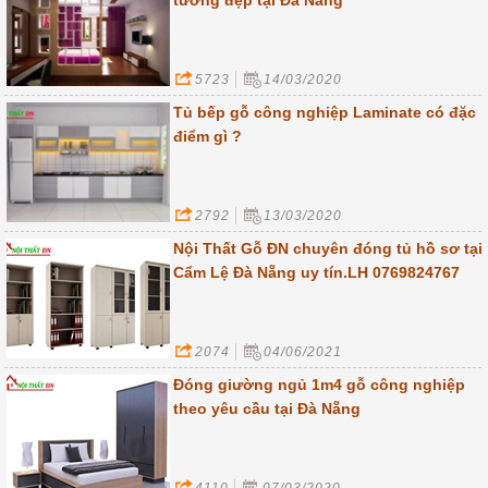
5723
14/03/2020
Tủ bếp gỗ công nghiệp Laminate có đặc
điểm gì ?
2792
13/03/2020
Nội Thất Gỗ ĐN chuyên đóng tủ hồ sơ tại
Cẩm Lệ Đà Nẵng uy tín.LH 0769824767
2074
04/06/2021
Đóng giường ngủ 1m4 gỗ công nghiệp
theo yêu cầu tại Đà Nẵng
4110
07/03/2020