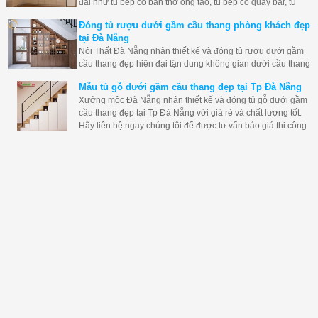
đại như tủ bếp có bàn thờ ông táo, tủ bếp có quầy bar, tủ
bếp có máy hút mùi... tại Đà Nẵng đẹp giá rẻ và độ bền tốt
Đóng tủ rượu dưới gầm cầu thang phòng khách đẹp
nhất.
tại Đà Nẵng
Nội Thất Đà Nẵng nhận thiết kế và đóng tủ rượu dưới gầm
cầu thang đẹp hiện đại tận dung không gian dưới cầu thang
một cách tốt nhất. Hãy liên hệ ngay xưởng mộc đà nẵng để
Mẫu tủ gỗ dưới gầm cầu thang đẹp tại Tp Đà Nẵng
đóng tủ cầu thang cho bạn nhé.
Xưởng mộc Đà Nẵng nhận thiết kế và đóng tủ gỗ dưới gầm
cầu thang đẹp tại Tp Đà Nẵng với giá rẻ và chất lượng tốt.
Hãy liên hệ ngay chúng tôi để được tư vấn báo giá thi công
cho bạn nhé.