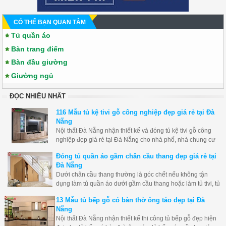
CÓ THỂ BẠN QUAN TÂM
Tủ quần áo
Bàn trang điểm
Bàn đầu giường
Giường ngủ
ĐỌC NHIỀU NHẤT
116 Mẫu tủ kệ tivi gỗ công nghiệp đẹp giá rẻ tại Đà
Nẵng
Nội thất Đà Nẵng nhận thiết kế và đóng tủ kệ tivi gỗ công
nghiệp đẹp giá rẻ tại Đà Nẵng cho nhà phố, nhà chung cư
và biệt thự... giá rẻ và chất lượng tốt nhất. Dưới đây là tổng
Đóng tủ quần áo gầm chân cầu thang đẹp giá rẻ tại
hợp 116 mẫu tủ kệ tivi gỗ công nghiệp đẹp và hiện đại nhất.
Đà Nẵng
Dưới chân cầu thang thường là góc chết nếu không tận
dụng làm tủ quần áo dưới gầm cầu thang hoặc làm tủ tivi, tủ
trang trí, tủ rượu thì thật lãng phí không gian căn phòng của
13 Mẫu tủ bếp gỗ có bàn thờ ông táo đẹp tại Đà
mình, Nội thất Đà Nẵng nhận thiết kế và đóng tủ dưới chân
Nẵng
cầu thang đẹp giá rẻ hãy liên hệ ngay nhé.
Nội thất Đà Nẵng nhận thiết kế thi công tủ bếp gỗ đẹp hiện