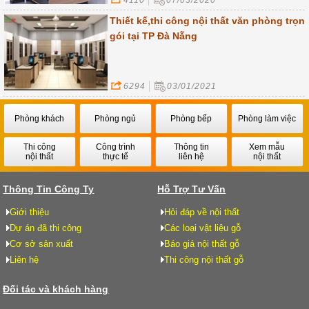
Thiết kế,thi công nội thất văn phòng trọn
gói tại TP Đà Nẵng
6294
03/01/2021
Phòng khách
Phòng ngủ
Phòng bếp
Phòng làm việc
Thi công
Công trình
Thông tin
Xem mẫu
nội thất
thực tế
liên hệ
nội thất
Thông Tin Công Ty
Hỗ Trợ Tư Vấn
Giới thiệu
Hỏi đáp về nội thất
Dự án đã thi công
Các loại vật liệu gỗ
Cơ sở sản xuất
Báo giá nội thất gỗ
Liên hệ
Thi công nội thất gỗ
Đối tác và khách hàng