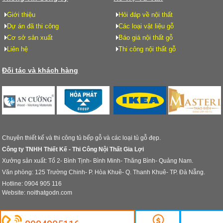
Giới thiệu
Hỏi đáp về nội thất
Dự án đã thi công
Các loại vật liệu gỗ
Cơ sở sản xuất
Báo giá nội thất gỗ
Liên hệ
Thi công nội thất gỗ
Đối tác và khách hàng
Chuyên thiết kế và thi công tủ bếp gỗ và các loại tủ gỗ đẹp.
Công ty TNHH Thiết Kế - Thi Công Nội Thất Gia Lợi
Xưởng sản xuất: Tổ 2- Bình Tịnh- Bình Minh- Thăng Bình- Quảng Nam.
Văn phòng: 125 Trường Chinh- P. Hòa Khuê- Q. Thanh Khuê- TP. Đà Nẵng.
Hotline: 0904 905 116
Website: noithatgodn.com
© Design by Noi That Go Da Nang. All rights reserved.