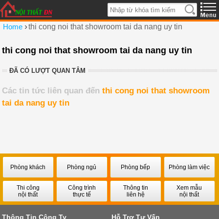
›
Home
thi cong noi that showroom tai da nang uy tin
thi cong noi that showroom tai da nang uy tin
ĐÃ CÓ LƯỢT QUAN TÂM
Các tin tức liên quan đến
thi cong noi that showroom
tai da nang uy tin
Phòng khách
Phòng ngủ
Phòng bếp
Phòng làm việc
Thi công
Công trình
Thông tin
Xem mẫu
nội thất
thực tế
liên hệ
nội thất
Thông Tin Công Ty
Hỗ Trợ Tư Vấn