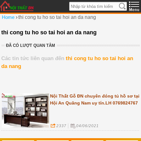
›
Home
thi cong tu ho so tai hoi an da nang
thi cong tu ho so tai hoi an da nang
ĐÃ CÓ LƯỢT QUAN TÂM
Các tin tức liên quan đến
thi cong tu ho so tai hoi an
da nang
Nội Thất Gỗ ĐN chuyên đóng tủ hồ sơ tại
Hội An Quãng Nam uy tín.LH 0769824767
2337
04/06/2021