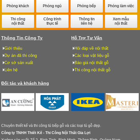
Phòng khách
Phòng ngủ
Phòng bếp
Phòng làm việc
Thi công
Công trình
Thông tin
Xem mẫu
nội thất
thực tế
liên hệ
nội thất
Thông Tin Công Ty
Hỗ Trợ Tư Vấn
Giới thiệu
Hỏi đáp về nội thất
Dự án đã thi công
Các loại vật liệu gỗ
Cơ sở sản xuất
Báo giá nội thất gỗ
Liên hệ
Thi công nội thất gỗ
Đối tác và khách hàng
Chuyên thiết kế và thi công tủ bếp gỗ và các loại tủ gỗ đẹp.
Công ty TNHH Thiết Kế - Thi Công Nội Thất Gia Lợi
Xưởng sản xuất: Tổ 2- Bình Tịnh- Bình Minh- Thăng Bình- Quảng Nam.