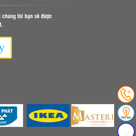
i chúng tôi bạn sẽ được
t.
y