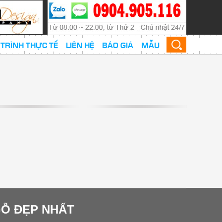
TRÌNH THỰC TẾ
LIÊN HỆ
BÁO GIÁ
MẪU
GỖ ĐẸP NHẤT