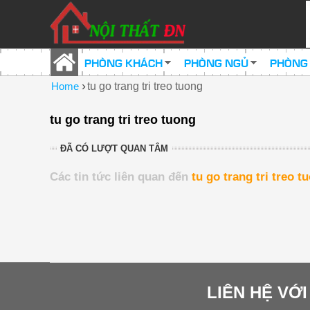
PHÒNG KHÁCH
PHÒNG NGỦ
PHÒNG
›
Home
tu go trang tri treo tuong
tu go trang tri treo tuong
ĐÃ CÓ LƯỢT QUAN TÂM
Các tin tức liên quan đến
tu go trang tri treo t
LIÊN HỆ VỚ