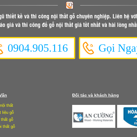
gũ thiết kế và thi công nội thất gỗ chuyên nghiệp. Liên hệ vớ
áo giá và thi công đồ gỗ nội thất giá tốt nhất và hài lòng nhấ
0904.905.116
Gọi Nga
 Vấn
Đối tác và khách hàng
nội thất
t liệu gỗ
 thất gỗ
i thất gỗ