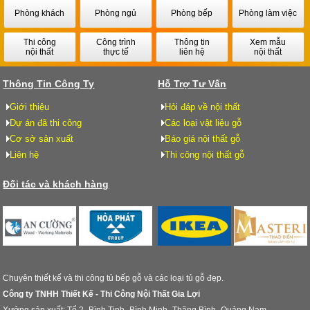
Phòng khách
Phòng ngủ
Phòng bếp
Phòng làm việc
Thi công
Công trình
Thông tin
Xem mẫu
nội thất
thực tế
liên hệ
nội thất
Thông Tin Công Ty
Hỗ Trợ Tư Vấn
Giới thiệu
Hỏi đáp về nội thất
Dự án đã thi công
Các loại vật liệu gỗ
Cơ sở sản xuất
Báo giá nội thất gỗ
Liên hệ
Thi công nội thất gỗ
Đối tác và khách hàng
Chuyên thiết kế và thi công tủ bếp gỗ và các loại tủ gỗ đẹp.
Công ty TNHH Thiết Kế - Thi Công Nội Thất Gia Lợi
Xưởng sản xuất: Tổ 2- Bình Tịnh- Bình Minh- Thăng Bình- Quảng Nam.