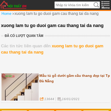
›
Home
xuong lam tu go duoi gam cau thang tai da nang
xuong lam tu go duoi gam cau thang tai da nang
ĐÃ CÓ LƯỢT QUAN TÂM
Các tin tức liên quan đến
xuong lam tu go duoi gam
cau thang tai da nang
Mẫu tủ gỗ dưới gầm cầu thang đẹp tại Tp
Đà Nẵng
13644
16/01/2021