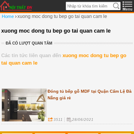
›
Home
xuong moc dong tu bep go tai quan cam le
xuong moc dong tu bep go tai quan cam le
ĐÃ CÓ LƯỢT QUAN TÂM
Các tin tức liên quan đến
xuong moc dong tu bep go
tai quan cam le
Đóng tủ bếp gỗ MDF tại Quận Cẩm Lệ Đà
Nẵng giá rẻ
3511
28/06/2021