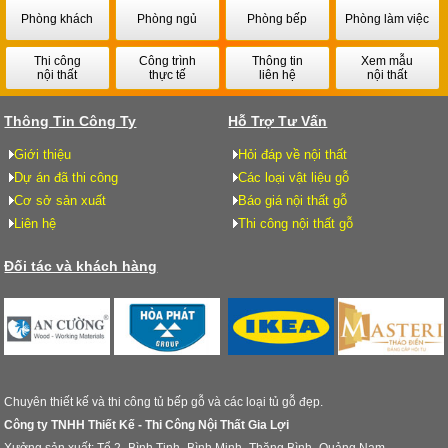
Phòng khách
Phòng ngủ
Phòng bếp
Phòng làm việc
Thi công
Công trình
Thông tin
Xem mẫu
nội thất
thực tế
liên hệ
nội thất
Thông Tin Công Ty
Hỗ Trợ Tư Vấn
Giới thiệu
Hỏi đáp về nội thất
Dự án đã thi công
Các loại vật liệu gỗ
Cơ sở sản xuất
Báo giá nội thất gỗ
Liên hệ
Thi công nội thất gỗ
Đối tác và khách hàng
Chuyên thiết kế và thi công tủ bếp gỗ và các loại tủ gỗ đẹp.
Công ty TNHH Thiết Kế - Thi Công Nội Thất Gia Lợi
Xưởng sản xuất: Tổ 2- Bình Tịnh- Bình Minh- Thăng Bình- Quảng Nam.