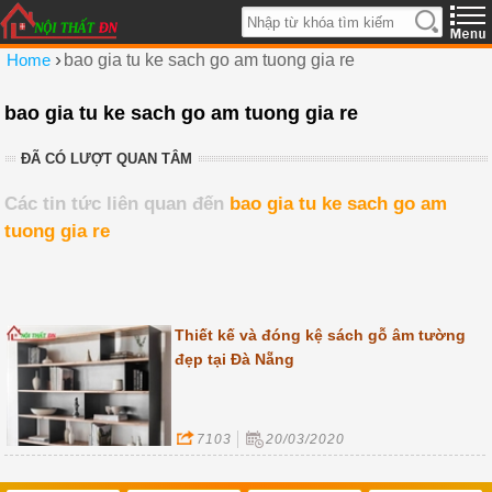
›
Home
bao gia tu ke sach go am tuong gia re
bao gia tu ke sach go am tuong gia re
ĐÃ CÓ LƯỢT QUAN TÂM
Các tin tức liên quan đến
bao gia tu ke sach go am
tuong gia re
Thiết kế và đóng kệ sách gỗ âm tường
đẹp tại Đà Nẵng
7103
20/03/2020