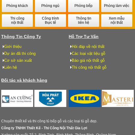
Phòng khách
Phòng ngủ
Phòng bếp
Phòng làm việc
Thi công
Công trình
Thông tin
Xem mẫu
nội thất
thực tế
liên hệ
nội thất
Thông Tin Công Ty
Hỗ Trợ Tư Vấn
Giới thiệu
Hỏi đáp về nội thất
Dự án đã thi công
Các loại vật liệu gỗ
Cơ sở sản xuất
Báo giá nội thất gỗ
Liên hệ
Thi công nội thất gỗ
Đối tác và khách hàng
Chuyên thiết kế và thi công tủ bếp gỗ và các loại tủ gỗ đẹp.
Công ty TNHH Thiết Kế - Thi Công Nội Thất Gia Lợi
Xưởng sản xuất: Tổ 2- Bình Tịnh- Bình Minh- Thăng Bình- Quảng Nam.