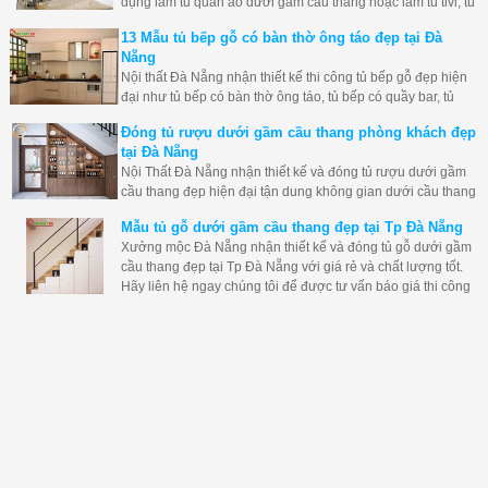
dụng làm tủ quần áo dưới gầm cầu thang hoặc làm tủ tivi, tủ
trang trí, tủ rượu thì thật lãng phí không gian căn phòng của
13 Mẫu tủ bếp gỗ có bàn thờ ông táo đẹp tại Đà
mình, Nội thất Đà Nẵng nhận thiết kế và đóng tủ dưới chân
Nẵng
cầu thang đẹp giá rẻ hãy liên hệ ngay nhé.
Nội thất Đà Nẵng nhận thiết kế thi công tủ bếp gỗ đẹp hiện
đại như tủ bếp có bàn thờ ông táo, tủ bếp có quầy bar, tủ
bếp có máy hút mùi... tại Đà Nẵng đẹp giá rẻ và độ bền tốt
Đóng tủ rượu dưới gầm cầu thang phòng khách đẹp
nhất.
tại Đà Nẵng
Nội Thất Đà Nẵng nhận thiết kế và đóng tủ rượu dưới gầm
cầu thang đẹp hiện đại tận dung không gian dưới cầu thang
một cách tốt nhất. Hãy liên hệ ngay xưởng mộc đà nẵng để
Mẫu tủ gỗ dưới gầm cầu thang đẹp tại Tp Đà Nẵng
đóng tủ cầu thang cho bạn nhé.
Xưởng mộc Đà Nẵng nhận thiết kế và đóng tủ gỗ dưới gầm
cầu thang đẹp tại Tp Đà Nẵng với giá rẻ và chất lượng tốt.
Hãy liên hệ ngay chúng tôi để được tư vấn báo giá thi công
cho bạn nhé.