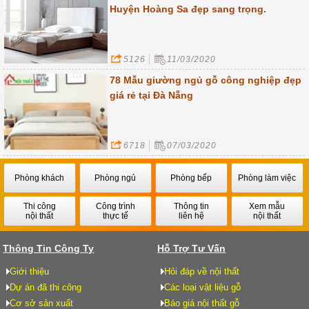
Huyện Hoàng Sa đẹp sang trọng.
5126
11/03/2020
78 Mẫu giường ngủ gỗ công nghiệp đẹp
giá rẻ tại Đà Nẵng
6718
07/03/2020
Phòng khách
Phòng ngủ
Phòng bếp
Phòng làm việc
Thi công
Công trình
Thông tin
Xem mẫu
nội thất
thực tế
liên hệ
nội thất
Thông Tin Công Ty
Hỗ Trợ Tư Vấn
Giới thiệu
Hỏi đáp về nội thất
Dự án đã thi công
Các loại vật liệu gỗ
Cơ sở sản xuất
Báo giá nội thất gỗ