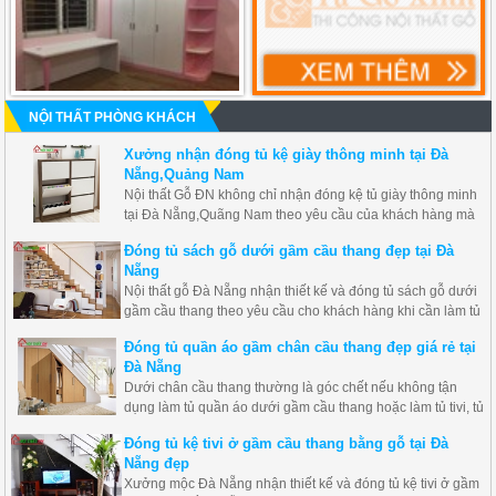
NỘI THẤT PHÒNG KHÁCH
Xưởng nhận đóng tủ kệ giày thông minh tại Đà
Nẵng,Quảng Nam
Nội thất Gỗ ĐN không chỉ nhận đóng kệ tủ giày thông minh
tại Đà Nẵng,Quãng Nam theo yêu cầu của khách hàng mà
luôn đưa ra mẫu mới, hiện đại để phù hợp với mọi không
Đóng tủ sách gỗ dưới gầm cầu thang đẹp tại Đà
gian gia đình khác nhau.
Nẵng
Nội thất gỗ Đà Nẵng nhận thiết kế và đóng tủ sách gỗ dưới
gầm cầu thang theo yêu cầu cho khách hàng khi cần làm tủ
ở dưới gầm cầu thang tận dụng không gian trống để làm tủ
Đóng tủ quần áo gầm chân cầu thang đẹp giá rẻ tại
sách, tủ kệ tivi, tủ trang trí..
Đà Nẵng
Dưới chân cầu thang thường là góc chết nếu không tận
dụng làm tủ quần áo dưới gầm cầu thang hoặc làm tủ tivi, tủ
trang trí, tủ rượu thì thật lãng phí không gian căn phòng của
Đóng tủ kệ tivi ở gầm cầu thang bằng gỗ tại Đà
mình, Nội thất Đà Nẵng nhận thiết kế và đóng tủ dưới chân
Nẵng đẹp
cầu thang đẹp giá rẻ hãy liên hệ ngay nhé.
Xưởng mộc Đà Nẵng nhận thiết kế và đóng tủ kệ tivi ở gầm