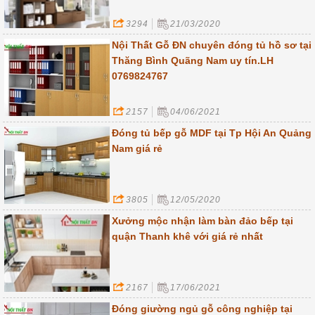
3294
21/03/2020
Nội Thất Gỗ ĐN chuyên đóng tủ hồ sơ tại
Thăng Bình Quãng Nam uy tín.LH
0769824767
2157
04/06/2021
Đóng tủ bếp gỗ MDF tại Tp Hội An Quảng
Nam giá rẻ
3805
12/05/2020
Xưởng mộc nhận làm bàn đảo bếp tại
quận Thanh khê với giá rẻ nhất
2167
17/06/2021
Đóng giường ngủ gỗ công nghiệp tại