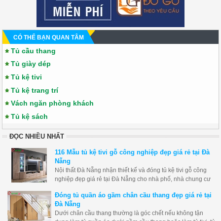
CÓ THỂ BẠN QUAN TÂM
Tủ cầu thang
Tủ giày dép
Tủ kệ tivi
Tủ kệ trang trí
Vách ngăn phòng khách
Tủ kệ sách
ĐỌC NHIỀU NHẤT
116 Mẫu tủ kệ tivi gỗ công nghiệp đẹp giá rẻ tại Đà
Nẵng
Nội thất Đà Nẵng nhận thiết kế và đóng tủ kệ tivi gỗ công
nghiệp đẹp giá rẻ tại Đà Nẵng cho nhà phố, nhà chung cư
và biệt thự... giá rẻ và chất lượng tốt nhất. Dưới đây là tổng
Đóng tủ quần áo gầm chân cầu thang đẹp giá rẻ tại
hợp 116 mẫu tủ kệ tivi gỗ công nghiệp đẹp và hiện đại nhất.
Đà Nẵng
Dưới chân cầu thang thường là góc chết nếu không tận